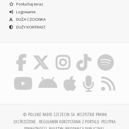
Posłuchaj teraz
Logowanie
DUŻA CZCIONKA
DUŻY KONTRAST
© POLSKIE RADIO SZCZECIN SA. WSZYSTKIE PRAWA
ZASTRZEŻONE.
REGULAMIN KORZYSTANIA Z PORTALU
POLITYKA
PRYWATNOŚCI
BIULETYN INFORMACJI PUBLICZNEJ