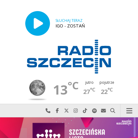
SŁUCHAJ TERAZ
IGO - ZOSTAŃ
°C
jutro
pojutrze
13
°C
°C
27
22
Najlepiej po prostu do nas zadzwoń
Odwiedź nas na Facebook-u
Odwiedź nas na X
Odwiedź nas na Instagram-ie
Odwiedź nas na TikTok-u
Szukaj nas na Spotify
Wyślij do nas w
Szukaj