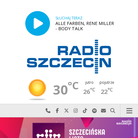
SŁUCHAJ TERAZ
ALLE FARBEN, RENE MILLER
- BODY TALK
°C
jutro
pojutrze
30
°C
°C
26
22
Najlepiej po prostu do nas zadzwoń
Odwiedź nas na Facebook-u
Odwiedź nas na X
Odwiedź nas na Instagram-ie
Odwiedź nas na TikTok-u
Szukaj nas na Spotify
Wyślij do nas w
Szukaj