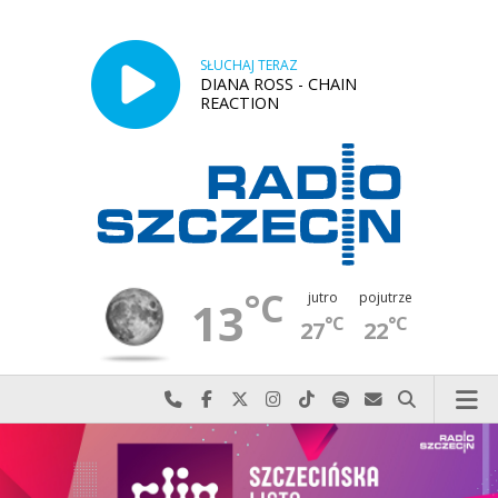
SŁUCHAJ TERAZ
DIANA ROSS - CHAIN
REACTION
°C
jutro
pojutrze
13
°C
°C
27
22
Najlepiej po prostu do nas zadzwoń
Odwiedź nas na Facebook-u
Odwiedź nas na X
Odwiedź nas na Instagram-ie
Odwiedź nas na TikTok-u
Szukaj nas na Spotify
Wyślij do nas w
Szukaj