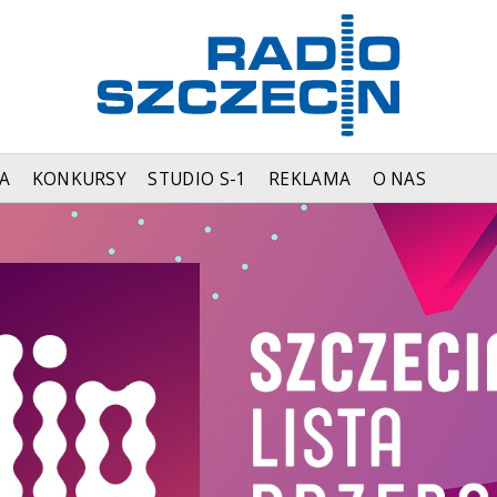
A
KONKURSY
STUDIO S-1
REKLAMA
O NAS