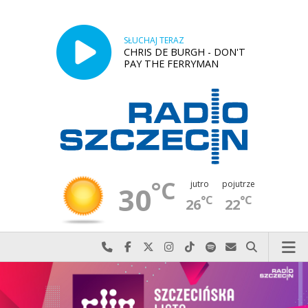
SŁUCHAJ TERAZ
CHRIS DE BURGH - DON'T
PAY THE FERRYMAN
°C
jutro
pojutrze
30
°C
°C
26
22
Najlepiej po prostu do nas zadzwoń
Odwiedź nas na Facebook-u
Odwiedź nas na X
Odwiedź nas na Instagram-ie
Odwiedź nas na TikTok-u
Szukaj nas na Spotify
Wyślij do nas w
Szukaj