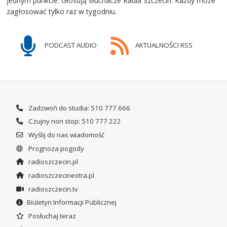
jednym punkcie. Głosują słuchacze Radia Szczecin. Każdy może
zagłosować tylko raz w tygodniu.
PODCAST AUDIO
AKTUALNOŚCI RSS
Zadzwoń do studia: 510 777 666
Czujny non stop: 510 777 222
Wyślij do nas wiadomość
Prognoza pogody
radioszczecin.pl
radioszczecinextra.pl
radioszczecin.tv
Biuletyn Informacji Publicznej
Posłuchaj teraz