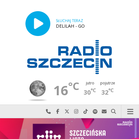
SŁUCHAJ TERAZ
DELILAH - GO
°C
jutro
pojutrze
16
°C
°C
30
32
Najlepiej po prostu do nas zadzwoń
Odwiedź nas na Facebook-u
Odwiedź nas na X
Odwiedź nas na Instagram-ie
Odwiedź nas na TikTok-u
Szukaj nas na Spotify
Wyślij do nas w
Szukaj