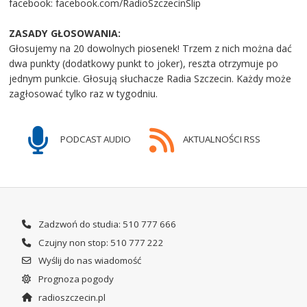
facebook: facebook.com/RadioSzczecinSlip
ZASADY GŁOSOWANIA:
Głosujemy na 20 dowolnych piosenek! Trzem z nich można dać
dwa punkty (dodatkowy punkt to joker), reszta otrzymuje po
jednym punkcie. Głosują słuchacze Radia Szczecin. Każdy może
zagłosować tylko raz w tygodniu.
PODCAST AUDIO
AKTUALNOŚCI RSS
Zadzwoń do studia: 510 777 666
Czujny non stop: 510 777 222
Wyślij do nas wiadomość
Prognoza pogody
radioszczecin.pl