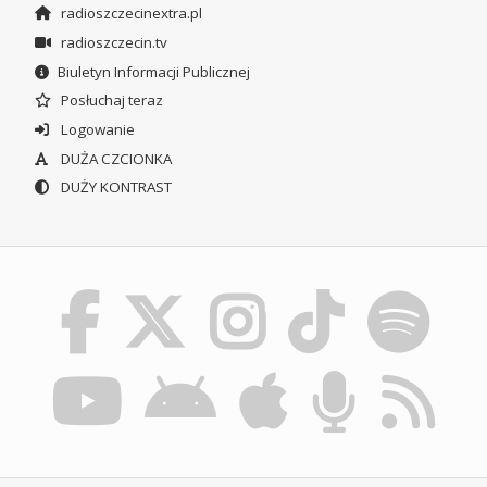
radioszczecinextra.pl
radioszczecin.tv
Biuletyn Informacji Publicznej
Posłuchaj teraz
Logowanie
DUŻA CZCIONKA
DUŻY KONTRAST