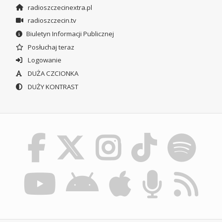
radioszczecinextra.pl
radioszczecin.tv
Biuletyn Informacji Publicznej
Posłuchaj teraz
Logowanie
DUŻA CZCIONKA
DUŻY KONTRAST