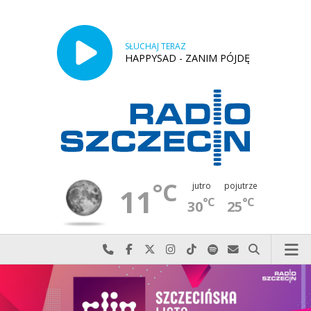
SŁUCHAJ TERAZ
HAPPYSAD - ZANIM PÓJDĘ
°C
jutro
pojutrze
11
°C
°C
30
25
Najlepiej po prostu do nas zadzwoń
Odwiedź nas na Facebook-u
Odwiedź nas na X
Odwiedź nas na Instagram-ie
Odwiedź nas na TikTok-u
Szukaj nas na Spotify
Wyślij do nas w
Szukaj