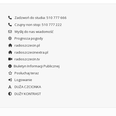
Zadzwoń do studia: 510 777 666
Czujny non stop: 510 777 222
Wyślij do nas wiadomość
Prognoza pogody
radioszczecin.pl
radioszczecinextra.pl
radioszczecin.tv
Biuletyn Informacji Publicznej
Posłuchaj teraz
Logowanie
DUŻA CZCIONKA
DUŻY KONTRAST