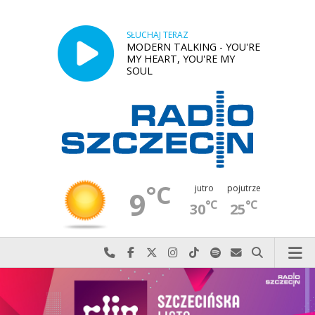
SŁUCHAJ TERAZ
MODERN TALKING - YOU'RE
MY HEART, YOU'RE MY
SOUL
°C
jutro
pojutrze
9
°C
°C
30
25
Najlepiej po prostu do nas zadzwoń
Odwiedź nas na Facebook-u
Odwiedź nas na X
Odwiedź nas na Instagram-ie
Odwiedź nas na TikTok-u
Szukaj nas na Spotify
Wyślij do nas w
Szukaj