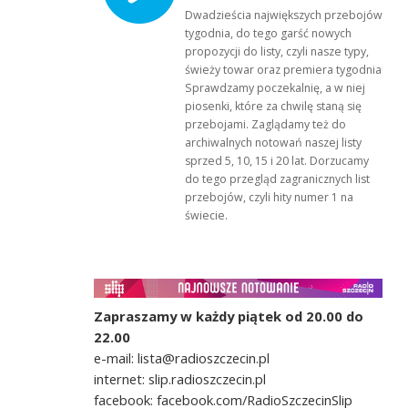
Dwadzieścia największych przebojów
tygodnia, do tego garść nowych
propozycji do listy, czyli nasze typy,
świeży towar oraz premiera tygodnia!
Sprawdzamy poczekalnię, a w niej
piosenki, które za chwilę staną się
przebojami. Zaglądamy też do
archiwalnych notowań naszej listy
sprzed 5, 10, 15 i 20 lat. Dorzucamy
do tego przegląd zagranicznych list
przebojów, czyli hity numer 1 na
świecie.
Zapraszamy w każdy piątek od 20.00 do
22.00
e-mail: lista@radioszczecin.pl
internet: slip.radioszczecin.pl
facebook: facebook.com/RadioSzczecinSlip