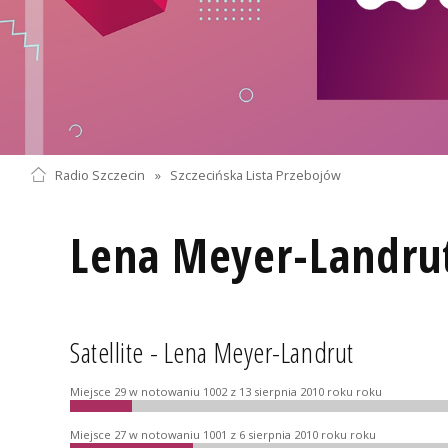
Radio Szczecin
»
Szczecińska Lista Przebojów
Lena Meyer-Landru
Satellite - Lena Meyer-Landrut
Miejsce 29 w notowaniu 1002 z 13 sierpnia 2010 roku roku
Miejsce 27 w notowaniu 1001 z 6 sierpnia 2010 roku roku