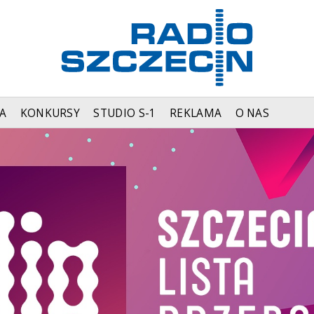
A
KONKURSY
STUDIO S-1
REKLAMA
O NAS