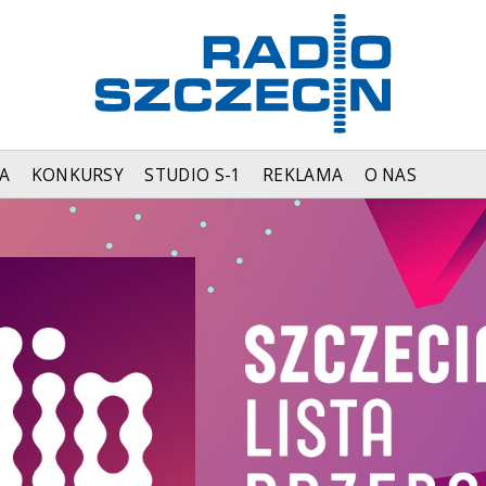
A
KONKURSY
STUDIO S-1
REKLAMA
O NAS