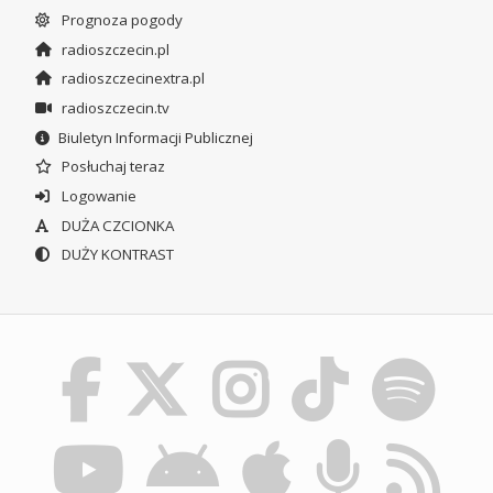
Prognoza pogody
radioszczecin.pl
radioszczecinextra.pl
radioszczecin.tv
Biuletyn Informacji Publicznej
Posłuchaj teraz
Logowanie
DUŻA CZCIONKA
DUŻY KONTRAST