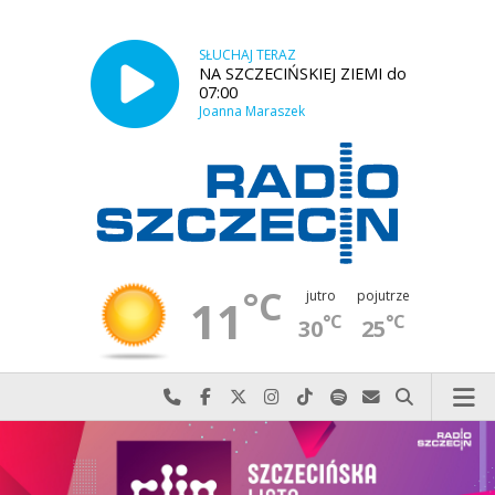
SŁUCHAJ TERAZ
NA SZCZECIŃSKIEJ ZIEMI do
07:00
Joanna Maraszek
°C
jutro
pojutrze
11
°C
°C
30
25
Najlepiej po prostu do nas zadzwoń
Odwiedź nas na Facebook-u
Odwiedź nas na X
Odwiedź nas na Instagram-ie
Odwiedź nas na TikTok-u
Szukaj nas na Spotify
Wyślij do nas w
Szukaj