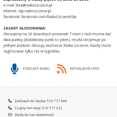
e-mail: lista@radioszczecin.pl
internet: slip.radioszczecin.pl
facebook: facebook.com/RadioSzczecinSlip
ZASADY GŁOSOWANIA:
Głosujemy na 20 dowolnych piosenek! Trzem z nich można dać
dwa punkty (dodatkowy punkt to joker), reszta otrzymuje po
jednym punkcie. Głosują słuchacze Radia Szczecin. Każdy może
zagłosować tylko raz w tygodniu.
PODCAST AUDIO
AKTUALNOŚCI RSS
Zadzwoń do studia: 510 777 666
Czujny non stop: 510 777 222
Wyślij do nas wiadomość