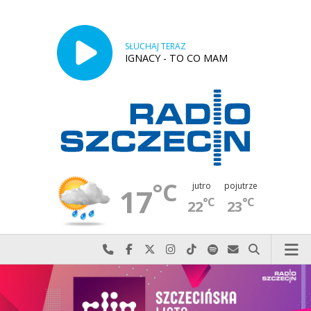
SŁUCHAJ TERAZ
IGNACY - TO CO MAM
°C
jutro
pojutrze
17
°C
°C
22
23
Najlepiej po prostu do nas zadzwoń
Odwiedź nas na Facebook-u
Odwiedź nas na X
Odwiedź nas na Instagram-ie
Odwiedź nas na TikTok-u
Szukaj nas na Spotify
Wyślij do nas w
Szukaj