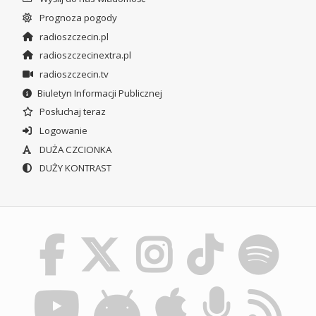
Prognoza pogody
radioszczecin.pl
radioszczecinextra.pl
radioszczecin.tv
Biuletyn Informacji Publicznej
Posłuchaj teraz
Logowanie
DUŻA CZCIONKA
DUŻY KONTRAST