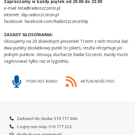
Zapraszamy w każdy piątek od 20.00 do 22.00
e-mail: lista@radioszczecin.pl
internet: slip.radioszczecin.pl
facebook: facebook.com/RadioSzczecinSlip
ZASADY GŁOSOWANIA:
Głosujemy na 20 dowolnych piosenek! Trzem z nich można dać
dwa punkty (dodatkowy punkt to joker), reszta otrzymuje po
jednym punkcie. Głosują słuchacze Radia Szczecin. Każdy może
zagłosować tylko raz w tygodniu.
PODCAST AUDIO
AKTUALNOŚCI RSS
Zadzwoń do studia: 510 777 666
Czujny non stop: 510 777 222
Wyślij do nas wiadomość