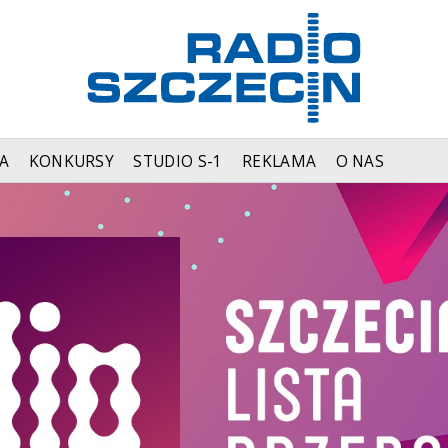
A
KONKURSY
STUDIO S-1
REKLAMA
O NAS