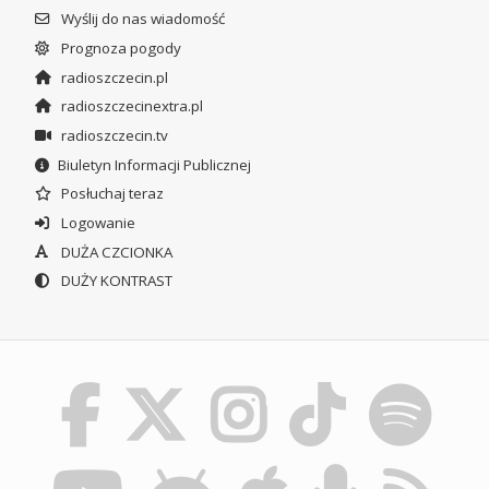
Wyślij do nas wiadomość
Prognoza pogody
radioszczecin.pl
radioszczecinextra.pl
radioszczecin.tv
Biuletyn Informacji Publicznej
Posłuchaj teraz
Logowanie
DUŻA CZCIONKA
DUŻY KONTRAST