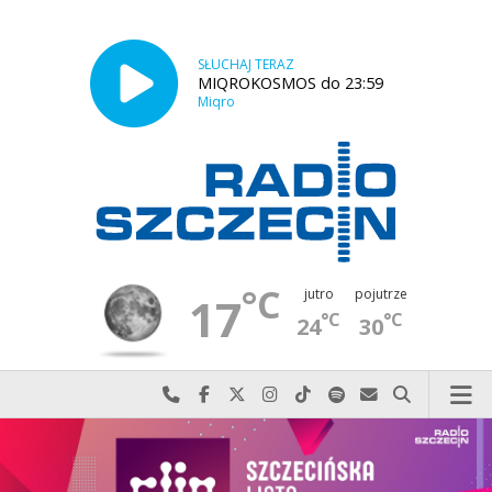
SŁUCHAJ TERAZ
MIQROKOSMOS do 23:59
Miqro
°C
jutro
pojutrze
17
°C
°C
24
30
Najlepiej po prostu do nas zadzwoń
Odwiedź nas na Facebook-u
Odwiedź nas na X
Odwiedź nas na Instagram-ie
Odwiedź nas na TikTok-u
Szukaj nas na Spotify
Wyślij do nas w
Szukaj