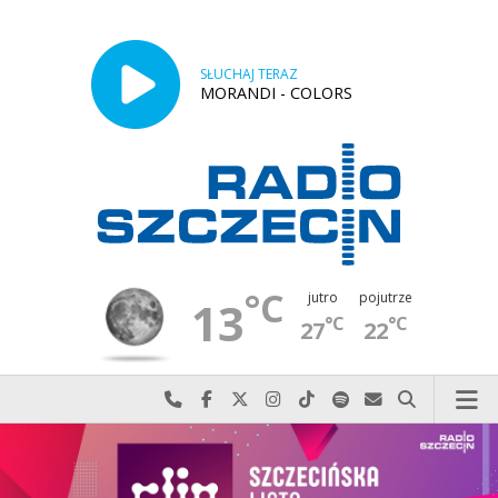
SŁUCHAJ TERAZ
MORANDI - COLORS
°C
jutro
pojutrze
13
°C
°C
27
22
Najlepiej po prostu do nas zadzwoń
Odwiedź nas na Facebook-u
Odwiedź nas na X
Odwiedź nas na Instagram-ie
Odwiedź nas na TikTok-u
Szukaj nas na Spotify
Wyślij do nas w
Szukaj