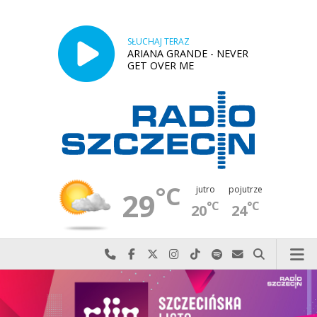
SŁUCHAJ TERAZ
ARIANA GRANDE - NEVER
GET OVER ME
°C
jutro
pojutrze
29
°C
°C
20
24
Najlepiej po prostu do nas zadzwoń
Odwiedź nas na Facebook-u
Odwiedź nas na X
Odwiedź nas na Instagram-ie
Odwiedź nas na TikTok-u
Szukaj nas na Spotify
Wyślij do nas w
Szukaj