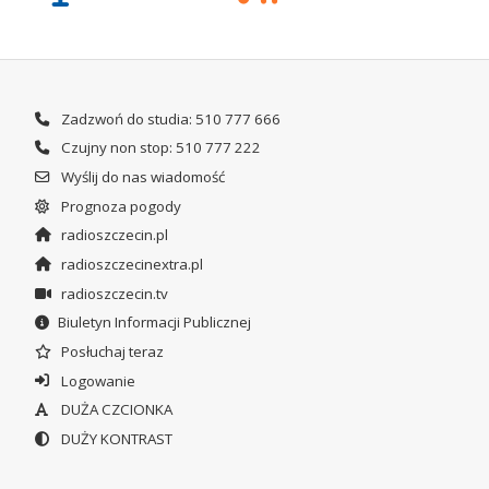
Zadzwoń do studia: 510 777 666
Czujny non stop: 510 777 222
Wyślij do nas wiadomość
Prognoza pogody
radioszczecin.pl
radioszczecinextra.pl
radioszczecin.tv
Biuletyn Informacji Publicznej
Posłuchaj teraz
Logowanie
DUŻA CZCIONKA
DUŻY KONTRAST