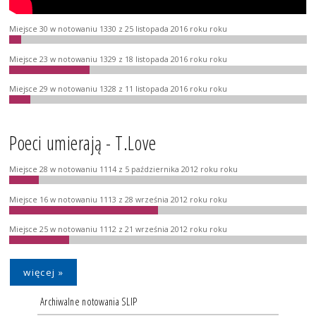
Miejsce 30 w notowaniu 1330 z 25 listopada 2016 roku roku
Miejsce 23 w notowaniu 1329 z 18 listopada 2016 roku roku
Miejsce 29 w notowaniu 1328 z 11 listopada 2016 roku roku
Poeci umierają - T.Love
Miejsce 28 w notowaniu 1114 z 5 października 2012 roku roku
Miejsce 16 w notowaniu 1113 z 28 września 2012 roku roku
Miejsce 25 w notowaniu 1112 z 21 września 2012 roku roku
więcej »
Archiwalne notowania SLIP