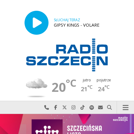
SŁUCHAJ TERAZ
GIPSY KINGS - VOLARE
°C
jutro
pojutrze
20
°C
°C
21
24
Najlepiej po prostu do nas zadzwoń
Odwiedź nas na Facebook-u
Odwiedź nas na X
Odwiedź nas na Instagram-ie
Odwiedź nas na TikTok-u
Szukaj nas na Spotify
Wyślij do nas w
Szukaj