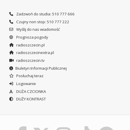
Zadzwoń do studia: 510 777 666
Czujny non stop: 510 777 222
Wyślij do nas wiadomość
Prognoza pogody
radioszczecin.pl
radioszczecinextra.pl
radioszczecin.tv
Biuletyn Informacji Publicznej
Posłuchaj teraz
Logowanie
DUŻA CZCIONKA
DUŻY KONTRAST