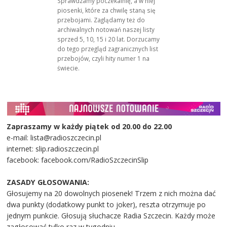
Sprawdzamy poczekalnię, a w niej
piosenki, które za chwilę staną się
przebojami. Zaglądamy też do
archiwalnych notowań naszej listy
sprzed 5, 10, 15 i 20 lat. Dorzucamy
do tego przegląd zagranicznych list
przebojów, czyli hity numer 1 na
świecie.
Zapraszamy w każdy piątek od 20.00 do 22.00
e-mail: lista@radioszczecin.pl
internet: slip.radioszczecin.pl
facebook: facebook.com/RadioSzczecinSlip
ZASADY GŁOSOWANIA:
Głosujemy na 20 dowolnych piosenek! Trzem z nich można dać
dwa punkty (dodatkowy punkt to joker), reszta otrzymuje po
jednym punkcie. Głosują słuchacze Radia Szczecin. Każdy może
zagłosować tylko raz w tygodniu.