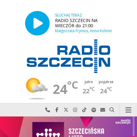
SŁUCHAJ TERAZ
RADIO SZCZECIN NA
WIECZÓR do 21:00
Małgorzata Frymus, Anna Kolmer
°C
jutro
pojutrze
24
°C
°C
22
24
Najlepiej po prostu do nas zadzwoń
Odwiedź nas na Facebook-u
Odwiedź nas na X
Odwiedź nas na Instagram-ie
Odwiedź nas na TikTok-u
Szukaj nas na Spotify
Wyślij do nas w
Szukaj