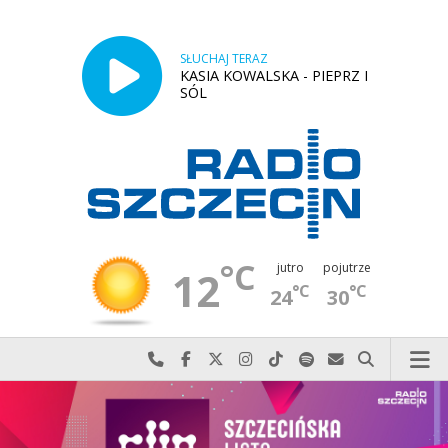
SŁUCHAJ TERAZ
KASIA KOWALSKA - PIEPRZ I
SÓL
°C
jutro
pojutrze
12
°C
°C
24
30
Najlepiej po prostu do nas zadzwoń
Odwiedź nas na Facebook-u
Odwiedź nas na X
Odwiedź nas na Instagram-ie
Odwiedź nas na TikTok-u
Szukaj nas na Spotify
Wyślij do nas w
Szukaj