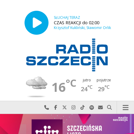
SŁUCHAJ TERAZ
CZAS REAKCJI do 02:00
Krzysztof Kukliński, Sławomir Orlik
°C
jutro
pojutrze
16
°C
°C
24
29
Najlepiej po prostu do nas zadzwoń
Odwiedź nas na Facebook-u
Odwiedź nas na X
Odwiedź nas na Instagram-ie
Odwiedź nas na TikTok-u
Szukaj nas na Spotify
Wyślij do nas w
Szukaj