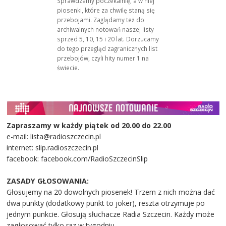
Sprawdzamy poczekalnię, a w niej
piosenki, które za chwilę staną się
przebojami. Zaglądamy też do
archiwalnych notowań naszej listy
sprzed 5, 10, 15 i 20 lat. Dorzucamy
do tego przegląd zagranicznych list
przebojów, czyli hity numer 1 na
świecie.
Zapraszamy w każdy piątek od 20.00 do 22.00
e-mail: lista@radioszczecin.pl
internet: slip.radioszczecin.pl
facebook: facebook.com/RadioSzczecinSlip
ZASADY GŁOSOWANIA:
Głosujemy na 20 dowolnych piosenek! Trzem z nich można dać
dwa punkty (dodatkowy punkt to joker), reszta otrzymuje po
jednym punkcie. Głosują słuchacze Radia Szczecin. Każdy może
zagłosować tylko raz w tygodniu.