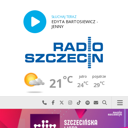
SŁUCHAJ TERAZ
EDYTA BARTOSIEWICZ -
JENNY
°C
jutro
pojutrze
21
°C
°C
24
29
Najlepiej po prostu do nas zadzwoń
Odwiedź nas na Facebook-u
Odwiedź nas na X
Odwiedź nas na Instagram-ie
Odwiedź nas na TikTok-u
Szukaj nas na Spotify
Wyślij do nas w
Szukaj