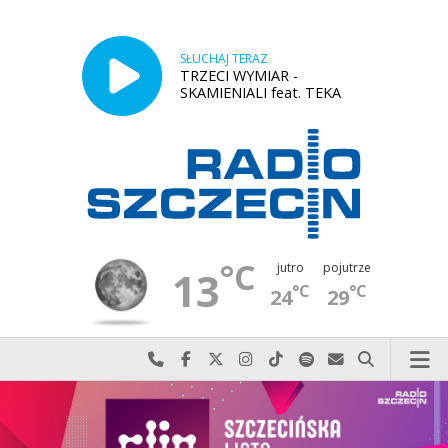
SŁUCHAJ TERAZ
TRZECI WYMIAR -
SKAMIENIALI feat. TEKA
°C
jutro
pojutrze
13
°C
°C
24
29
Najlepiej po prostu do nas zadzwoń
Odwiedź nas na Facebook-u
Odwiedź nas na X
Odwiedź nas na Instagram-ie
Odwiedź nas na TikTok-u
Szukaj nas na Spotify
Wyślij do nas w
Szukaj