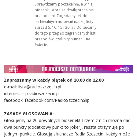
Sprawdzamy poczekalnię, a w niej
piosenki, które za chwilę staną się
przebojami. Zaglądamy też do
archiwalnych notowań naszej listy
sprzed 5, 10, 15 i 20 lat. Dorzucamy
do tego przegląd zagranicznych list
przebojów, czyli hity numer 1 na
świecie.
Zapraszamy w każdy piątek od 20.00 do 22.00
e-mail: lista@radioszczecin.pl
internet: slip.radioszczecin.pl
facebook: facebook.com/RadioSzczecinSlip
ZASADY GŁOSOWANIA:
Głosujemy na 20 dowolnych piosenek! Trzem z nich można dać
dwa punkty (dodatkowy punkt to joker), reszta otrzymuje po
jednym punkcie. Głosują słuchacze Radia Szczecin. Każdy może