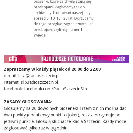
piosenki, które za chwilę staną się
przebojami. Zaglądamy też do
archiwalnych notowań naszej listy
sprzed 5, 10, 15 i 20 lat. Dorzucamy
do tego przegląd zagranicznych list
przebojów, czyli hity numer 1 na
świecie.
Zapraszamy w każdy piątek od 20.00 do 22.00
e-mail: lista@radioszczecin.pl
internet: slip.radioszczecin.pl
facebook: facebook.com/RadioSzczecinSlip
ZASADY GŁOSOWANIA:
Głosujemy na 20 dowolnych piosenek! Trzem z nich można dać
dwa punkty (dodatkowy punkt to joker), reszta otrzymuje po
jednym punkcie. Głosują słuchacze Radia Szczecin. Każdy może
zagłosować tylko raz w tygodniu.