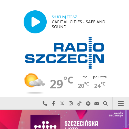
SŁUCHAJ TERAZ
CAPITAL CITIES - SAFE AND
SOUND
°C
jutro
pojutrze
29
°C
°C
20
24
Najlepiej po prostu do nas zadzwoń
Odwiedź nas na Facebook-u
Odwiedź nas na X
Odwiedź nas na Instagram-ie
Odwiedź nas na TikTok-u
Szukaj nas na Spotify
Wyślij do nas w
Szukaj