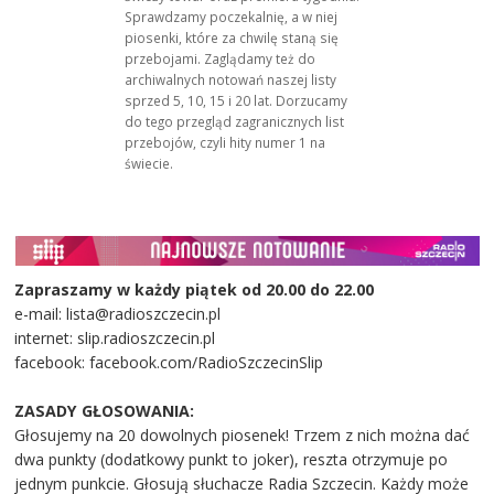
Sprawdzamy poczekalnię, a w niej
piosenki, które za chwilę staną się
przebojami. Zaglądamy też do
archiwalnych notowań naszej listy
sprzed 5, 10, 15 i 20 lat. Dorzucamy
do tego przegląd zagranicznych list
przebojów, czyli hity numer 1 na
świecie.
Zapraszamy w każdy piątek od 20.00 do 22.00
e-mail: lista@radioszczecin.pl
internet: slip.radioszczecin.pl
facebook: facebook.com/RadioSzczecinSlip
ZASADY GŁOSOWANIA:
Głosujemy na 20 dowolnych piosenek! Trzem z nich można dać
dwa punkty (dodatkowy punkt to joker), reszta otrzymuje po
jednym punkcie. Głosują słuchacze Radia Szczecin. Każdy może