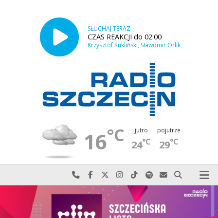
SŁUCHAJ TERAZ
CZAS REAKCJI do 02:00
Krzysztof Kukliński, Sławomir Orlik
°C
jutro
pojutrze
16
°C
°C
24
29
Najlepiej po prostu do nas zadzwoń
Odwiedź nas na Facebook-u
Odwiedź nas na X
Odwiedź nas na Instagram-ie
Odwiedź nas na TikTok-u
Szukaj nas na Spotify
Wyślij do nas w
Szukaj