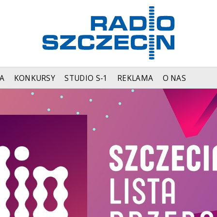
A
KONKURSY
STUDIO S-1
REKLAMA
O NAS