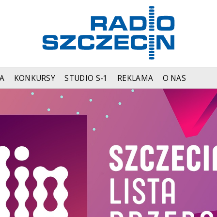
A
KONKURSY
STUDIO S-1
REKLAMA
O NAS