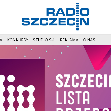
A
KONKURSY
STUDIO S-1
REKLAMA
O NAS