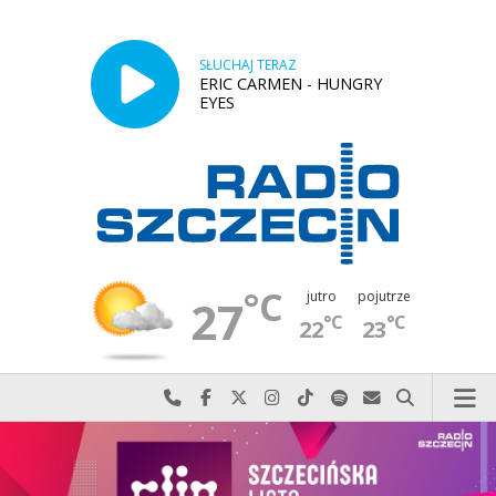
SŁUCHAJ TERAZ
ERIC CARMEN - HUNGRY
EYES
°C
jutro
pojutrze
27
°C
°C
22
23
Najlepiej po prostu do nas zadzwoń
Odwiedź nas na Facebook-u
Odwiedź nas na X
Odwiedź nas na Instagram-ie
Odwiedź nas na TikTok-u
Szukaj nas na Spotify
Wyślij do nas w
Szukaj