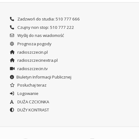
Zadzwoń do studia: 510 777 666
Czujny non stop: 510 777 222
Wyślij do nas wiadomość
Prognoza pogody
radioszczecin.pl
radioszczecinextra.pl
radioszczecin.tv
Biuletyn Informacji Publicznej
Posłuchaj teraz
Logowanie
DUŻA CZCIONKA
DUŻY KONTRAST