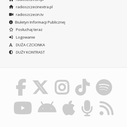
radioszczecinextra.pl
radioszczecin.tv
Biuletyn Informacji Publicznej
Posłuchaj teraz
Logowanie
DUŻA CZCIONKA
DUŻY KONTRAST