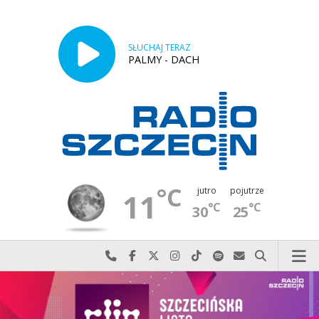
SŁUCHAJ TERAZ
PALMY - DACH
°C
jutro
pojutrze
11
°C
°C
30
25
Najlepiej po prostu do nas zadzwoń
Odwiedź nas na Facebook-u
Odwiedź nas na X
Odwiedź nas na Instagram-ie
Odwiedź nas na TikTok-u
Szukaj nas na Spotify
Wyślij do nas w
Szukaj