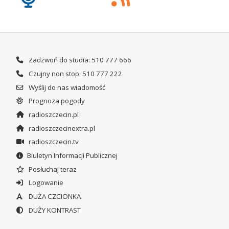
Zadzwoń do studia: 510 777 666
Czujny non stop: 510 777 222
Wyślij do nas wiadomość
Prognoza pogody
radioszczecin.pl
radioszczecinextra.pl
radioszczecin.tv
Biuletyn Informacji Publicznej
Posłuchaj teraz
Logowanie
DUŻA CZCIONKA
DUŻY KONTRAST