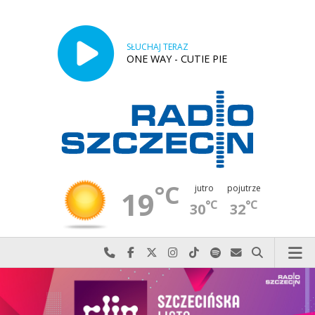
SŁUCHAJ TERAZ
ONE WAY - CUTIE PIE
°C
jutro
pojutrze
19
°C
°C
30
32
Najlepiej po prostu do nas zadzwoń
Odwiedź nas na Facebook-u
Odwiedź nas na X
Odwiedź nas na Instagram-ie
Odwiedź nas na TikTok-u
Szukaj nas na Spotify
Wyślij do nas w
Szukaj