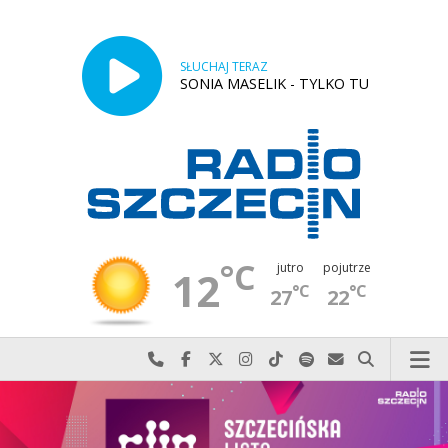
SŁUCHAJ TERAZ
SONIA MASELIK - TYLKO TU
°C
jutro
pojutrze
12
°C
°C
27
22
Najlepiej po prostu do nas zadzwoń
Odwiedź nas na Facebook-u
Odwiedź nas na X
Odwiedź nas na Instagram-ie
Odwiedź nas na TikTok-u
Szukaj nas na Spotify
Wyślij do nas w
Szukaj