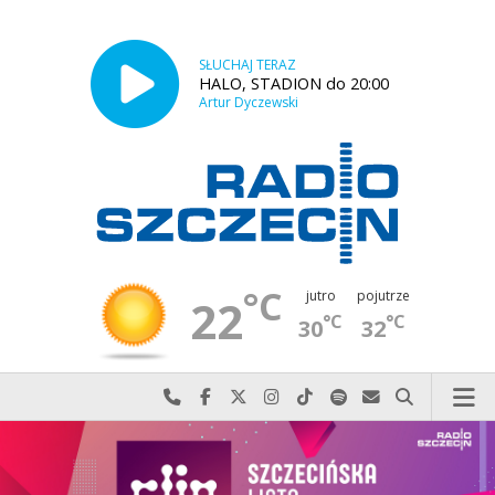
SŁUCHAJ TERAZ
HALO, STADION do 20:00
Artur Dyczewski
°C
jutro
pojutrze
22
°C
°C
30
32
Najlepiej po prostu do nas zadzwoń
Odwiedź nas na Facebook-u
Odwiedź nas na X
Odwiedź nas na Instagram-ie
Odwiedź nas na TikTok-u
Szukaj nas na Spotify
Wyślij do nas w
Szukaj