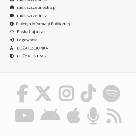
radioszczecinextra.pl
radioszczecin.tv
Biuletyn Informacji Publicznej
Posłuchaj teraz
Logowanie
DUŻA CZCIONKA
DUŻY KONTRAST