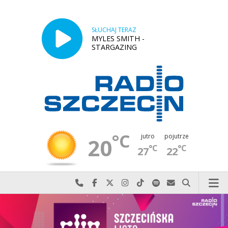
SŁUCHAJ TERAZ
MYLES SMITH -
STARGAZING
°C
jutro
pojutrze
20
°C
°C
27
22
Najlepiej po prostu do nas zadzwoń
Odwiedź nas na Facebook-u
Odwiedź nas na X
Odwiedź nas na Instagram-ie
Odwiedź nas na TikTok-u
Szukaj nas na Spotify
Wyślij do nas w
Szukaj