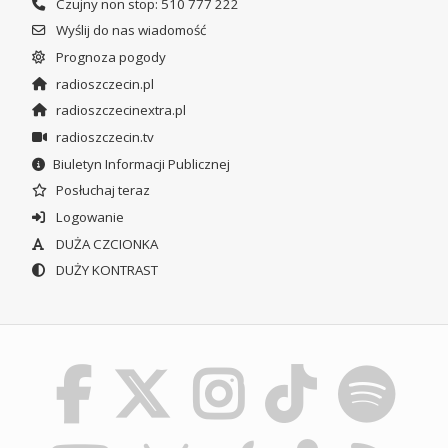
Czujny non stop: 510 777 222
Wyślij do nas wiadomość
Prognoza pogody
radioszczecin.pl
radioszczecinextra.pl
radioszczecin.tv
Biuletyn Informacji Publicznej
Posłuchaj teraz
Logowanie
DUŻA CZCIONKA
DUŻY KONTRAST