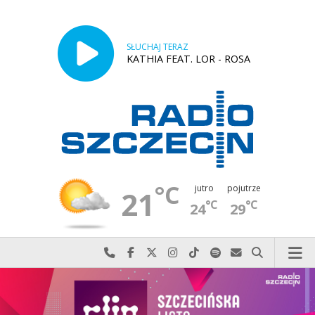
SŁUCHAJ TERAZ
KATHIA FEAT. LOR - ROSA
°C
jutro
pojutrze
21
°C
°C
24
29
Najlepiej po prostu do nas zadzwoń
Odwiedź nas na Facebook-u
Odwiedź nas na X
Odwiedź nas na Instagram-ie
Odwiedź nas na TikTok-u
Szukaj nas na Spotify
Wyślij do nas w
Szukaj