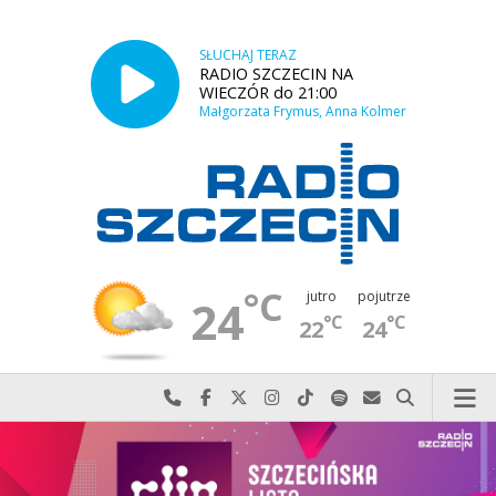
SŁUCHAJ TERAZ
RADIO SZCZECIN NA
WIECZÓR do 21:00
Małgorzata Frymus, Anna Kolmer
°C
jutro
pojutrze
24
°C
°C
22
24
Najlepiej po prostu do nas zadzwoń
Odwiedź nas na Facebook-u
Odwiedź nas na X
Odwiedź nas na Instagram-ie
Odwiedź nas na TikTok-u
Szukaj nas na Spotify
Wyślij do nas w
Szukaj