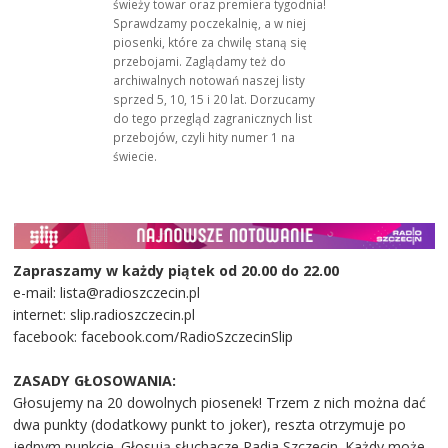
świeży towar oraz premiera tygodnia!
Sprawdzamy poczekalnię, a w niej
piosenki, które za chwilę staną się
przebojami. Zaglądamy też do
archiwalnych notowań naszej listy
sprzed 5, 10, 15 i 20 lat. Dorzucamy
do tego przegląd zagranicznych list
przebojów, czyli hity numer 1 na
świecie.
Zapraszamy w każdy piątek od 20.00 do 22.00
e-mail: lista@radioszczecin.pl
internet: slip.radioszczecin.pl
facebook: facebook.com/RadioSzczecinSlip
ZASADY GŁOSOWANIA:
Głosujemy na 20 dowolnych piosenek! Trzem z nich można dać
dwa punkty (dodatkowy punkt to joker), reszta otrzymuje po
jednym punkcie. Głosują słuchacze Radia Szczecin. Każdy może