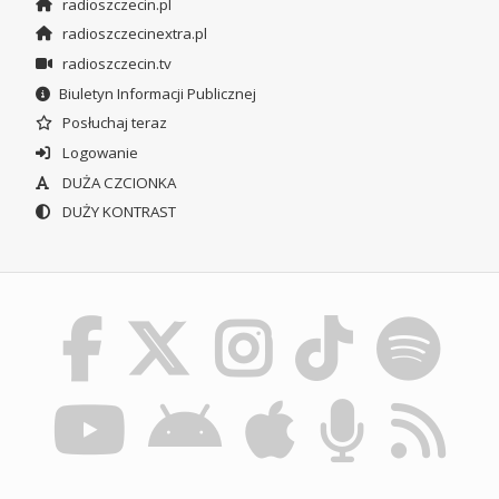
radioszczecin.pl
radioszczecinextra.pl
radioszczecin.tv
Biuletyn Informacji Publicznej
Posłuchaj teraz
Logowanie
DUŻA CZCIONKA
DUŻY KONTRAST