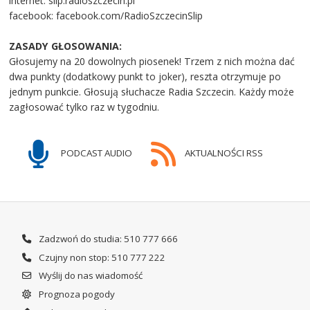
internet: slip.radioszczecin.pl
facebook: facebook.com/RadioSzczecinSlip
ZASADY GŁOSOWANIA:
Głosujemy na 20 dowolnych piosenek! Trzem z nich można dać
dwa punkty (dodatkowy punkt to joker), reszta otrzymuje po
jednym punkcie. Głosują słuchacze Radia Szczecin. Każdy może
zagłosować tylko raz w tygodniu.
PODCAST AUDIO
AKTUALNOŚCI RSS
Zadzwoń do studia: 510 777 666
Czujny non stop: 510 777 222
Wyślij do nas wiadomość
Prognoza pogody