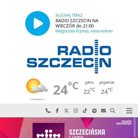
SŁUCHAJ TERAZ
RADIO SZCZECIN NA
WIECZÓR do 21:00
Małgorzata Frymus, Anna Kolmer
°C
jutro
pojutrze
24
°C
°C
22
24
Najlepiej po prostu do nas zadzwoń
Odwiedź nas na Facebook-u
Odwiedź nas na X
Odwiedź nas na Instagram-ie
Odwiedź nas na TikTok-u
Szukaj nas na Spotify
Wyślij do nas w
Szukaj