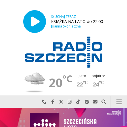
SŁUCHAJ TERAZ
KSIĄŻKA NA LATO do 22:00
Joanna Skonieczna
°C
jutro
pojutrze
20
°C
°C
22
24
Najlepiej po prostu do nas zadzwoń
Odwiedź nas na Facebook-u
Odwiedź nas na X
Odwiedź nas na Instagram-ie
Odwiedź nas na TikTok-u
Szukaj nas na Spotify
Wyślij do nas w
Szukaj