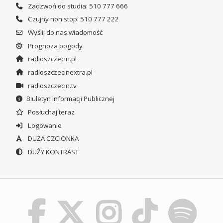
Zadzwoń do studia: 510 777 666
Czujny non stop: 510 777 222
Wyślij do nas wiadomość
Prognoza pogody
radioszczecin.pl
radioszczecinextra.pl
radioszczecin.tv
Biuletyn Informacji Publicznej
Posłuchaj teraz
Logowanie
DUŻA CZCIONKA
DUŻY KONTRAST