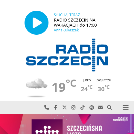
SŁUCHAJ TERAZ
RADIO SZCZECIN NA
WAKACJACH do 17:00
Anna Łukaszek
°C
jutro
pojutrze
19
°C
°C
24
30
Najlepiej po prostu do nas zadzwoń
Odwiedź nas na Facebook-u
Odwiedź nas na X
Odwiedź nas na Instagram-ie
Odwiedź nas na TikTok-u
Szukaj nas na Spotify
Wyślij do nas w
Szukaj