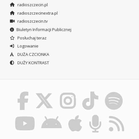
radioszczecin.pl
radioszczecinextra.pl
radioszczecin.tv
Biuletyn Informacji Publicznej
Posłuchaj teraz
Logowanie
DUŻA CZCIONKA
DUŻY KONTRAST