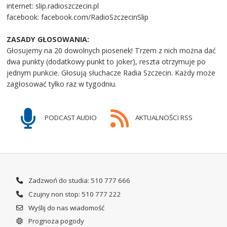
internet: slip.radioszczecin.pl
facebook: facebook.com/RadioSzczecinSlip
ZASADY GŁOSOWANIA:
Głosujemy na 20 dowolnych piosenek! Trzem z nich można dać
dwa punkty (dodatkowy punkt to joker), reszta otrzymuje po
jednym punkcie. Głosują słuchacze Radia Szczecin. Każdy może
zagłosować tylko raz w tygodniu.
PODCAST AUDIO
AKTUALNOŚCI RSS
Zadzwoń do studia: 510 777 666
Czujny non stop: 510 777 222
Wyślij do nas wiadomość
Prognoza pogody