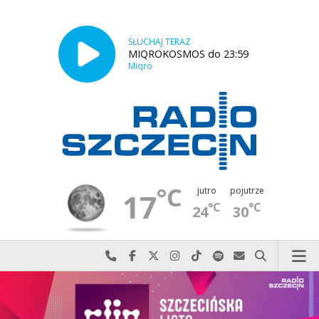
SŁUCHAJ TERAZ
MIQROKOSMOS do 23:59
Miqro
°C
jutro
pojutrze
17
°C
°C
24
30
Najlepiej po prostu do nas zadzwoń
Odwiedź nas na Facebook-u
Odwiedź nas na X
Odwiedź nas na Instagram-ie
Odwiedź nas na TikTok-u
Szukaj nas na Spotify
Wyślij do nas w
Szukaj