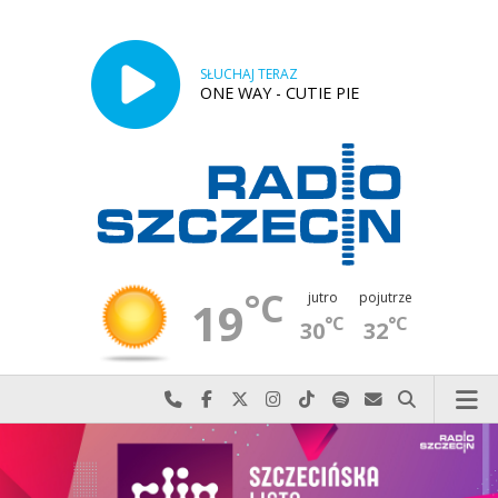
SŁUCHAJ TERAZ
ONE WAY - CUTIE PIE
°C
jutro
pojutrze
19
°C
°C
30
32
Najlepiej po prostu do nas zadzwoń
Odwiedź nas na Facebook-u
Odwiedź nas na X
Odwiedź nas na Instagram-ie
Odwiedź nas na TikTok-u
Szukaj nas na Spotify
Wyślij do nas w
Szukaj