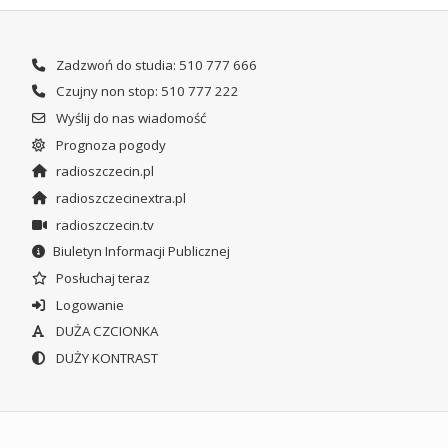
Zadzwoń do studia: 510 777 666
Czujny non stop: 510 777 222
Wyślij do nas wiadomość
Prognoza pogody
radioszczecin.pl
radioszczecinextra.pl
radioszczecin.tv
Biuletyn Informacji Publicznej
Posłuchaj teraz
Logowanie
DUŻA CZCIONKA
DUŻY KONTRAST