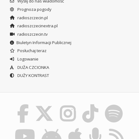
Wyślij do nas wiadomość
Prognoza pogody
radioszczecin.pl
radioszczecinextra.pl
radioszczecin.tv
Biuletyn Informacji Publicznej
Posłuchaj teraz
Logowanie
DUŻA CZCIONKA
DUŻY KONTRAST