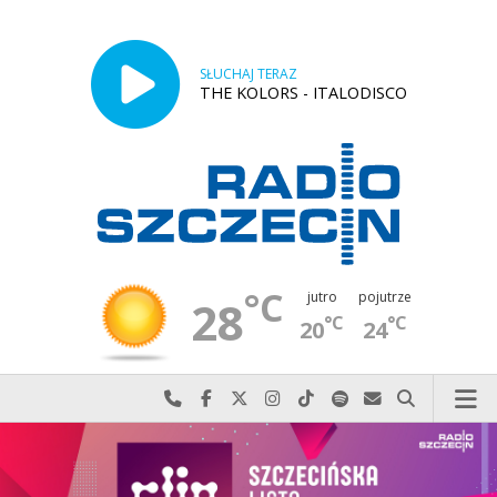
SŁUCHAJ TERAZ
THE KOLORS - ITALODISCO
°C
jutro
pojutrze
28
°C
°C
20
24
Najlepiej po prostu do nas zadzwoń
Odwiedź nas na Facebook-u
Odwiedź nas na X
Odwiedź nas na Instagram-ie
Odwiedź nas na TikTok-u
Szukaj nas na Spotify
Wyślij do nas w
Szukaj