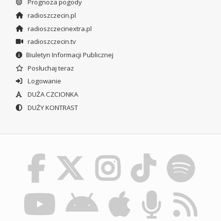
Prognoza pogody
radioszczecin.pl
radioszczecinextra.pl
radioszczecin.tv
Biuletyn Informacji Publicznej
Posłuchaj teraz
Logowanie
DUŻA CZCIONKA
DUŻY KONTRAST