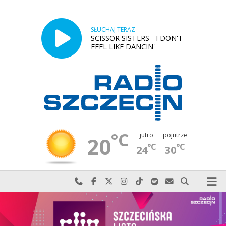
SŁUCHAJ TERAZ
SCISSOR SISTERS - I DON'T
FEEL LIKE DANCIN'
°C
jutro
pojutrze
20
°C
°C
24
30
Najlepiej po prostu do nas zadzwoń
Odwiedź nas na Facebook-u
Odwiedź nas na X
Odwiedź nas na Instagram-ie
Odwiedź nas na TikTok-u
Szukaj nas na Spotify
Wyślij do nas w
Szukaj