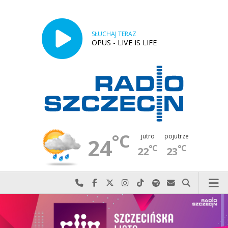
SŁUCHAJ TERAZ
OPUS - LIVE IS LIFE
°C
jutro
pojutrze
24
°C
°C
22
23
Najlepiej po prostu do nas zadzwoń
Odwiedź nas na Facebook-u
Odwiedź nas na X
Odwiedź nas na Instagram-ie
Odwiedź nas na TikTok-u
Szukaj nas na Spotify
Wyślij do nas w
Szukaj