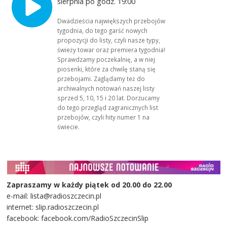
sierpnia po godz. 19:00
Dwadzieścia największych przebojów
tygodnia, do tego garść nowych
propozycji do listy, czyli nasze typy,
świeży towar oraz premiera tygodnia!
Sprawdzamy poczekalnię, a w niej
piosenki, które za chwilę staną się
przebojami. Zaglądamy też do
archiwalnych notowań naszej listy
sprzed 5, 10, 15 i 20 lat. Dorzucamy
do tego przegląd zagranicznych list
przebojów, czyli hity numer 1 na
świecie.
Zapraszamy w każdy piątek od 20.00 do 22.00
e-mail: lista@radioszczecin.pl
internet: slip.radioszczecin.pl
facebook: facebook.com/RadioSzczecinSlip