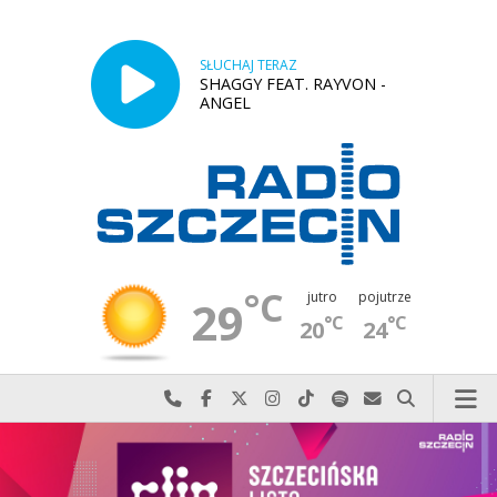
SŁUCHAJ TERAZ
SHAGGY FEAT. RAYVON -
ANGEL
°C
jutro
pojutrze
29
°C
°C
20
24
Najlepiej po prostu do nas zadzwoń
Odwiedź nas na Facebook-u
Odwiedź nas na X
Odwiedź nas na Instagram-ie
Odwiedź nas na TikTok-u
Szukaj nas na Spotify
Wyślij do nas w
Szukaj