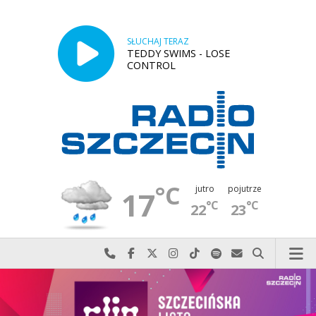
SŁUCHAJ TERAZ
TEDDY SWIMS - LOSE
CONTROL
°C
jutro
pojutrze
17
°C
°C
22
23
Najlepiej po prostu do nas zadzwoń
Odwiedź nas na Facebook-u
Odwiedź nas na X
Odwiedź nas na Instagram-ie
Odwiedź nas na TikTok-u
Szukaj nas na Spotify
Wyślij do nas w
Szukaj