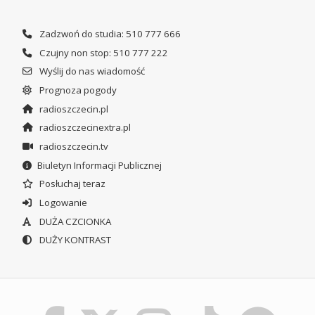
Zadzwoń do studia: 510 777 666
Czujny non stop: 510 777 222
Wyślij do nas wiadomość
Prognoza pogody
radioszczecin.pl
radioszczecinextra.pl
radioszczecin.tv
Biuletyn Informacji Publicznej
Posłuchaj teraz
Logowanie
DUŻA CZCIONKA
DUŻY KONTRAST