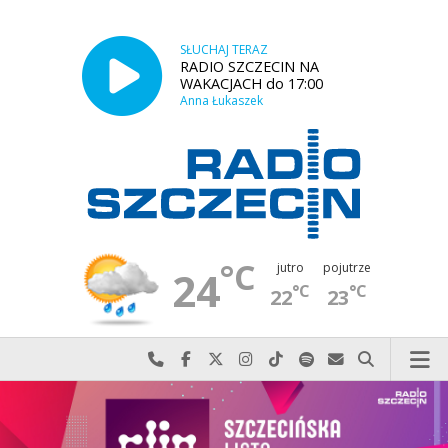
SŁUCHAJ TERAZ
RADIO SZCZECIN NA
WAKACJACH do 17:00
Anna Łukaszek
°C
jutro
pojutrze
24
°C
°C
22
23
Najlepiej po prostu do nas zadzwoń
Odwiedź nas na Facebook-u
Odwiedź nas na X
Odwiedź nas na Instagram-ie
Odwiedź nas na TikTok-u
Szukaj nas na Spotify
Wyślij do nas w
Szukaj