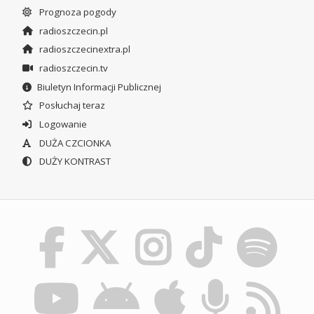
Prognoza pogody
radioszczecin.pl
radioszczecinextra.pl
radioszczecin.tv
Biuletyn Informacji Publicznej
Posłuchaj teraz
Logowanie
DUŻA CZCIONKA
DUŻY KONTRAST