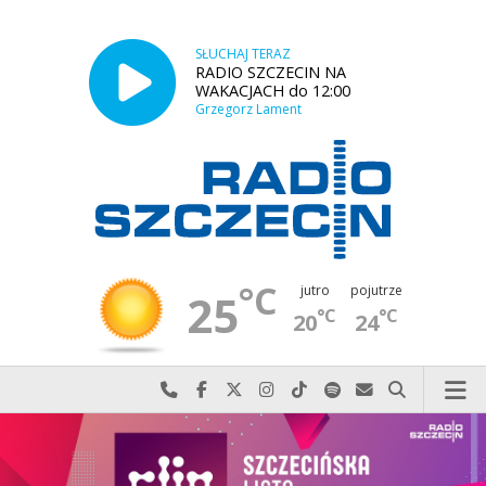
SŁUCHAJ TERAZ
RADIO SZCZECIN NA
WAKACJACH do 12:00
Grzegorz Lament
°C
jutro
pojutrze
25
°C
°C
20
24
Najlepiej po prostu do nas zadzwoń
Odwiedź nas na Facebook-u
Odwiedź nas na X
Odwiedź nas na Instagram-ie
Odwiedź nas na TikTok-u
Szukaj nas na Spotify
Wyślij do nas w
Szukaj