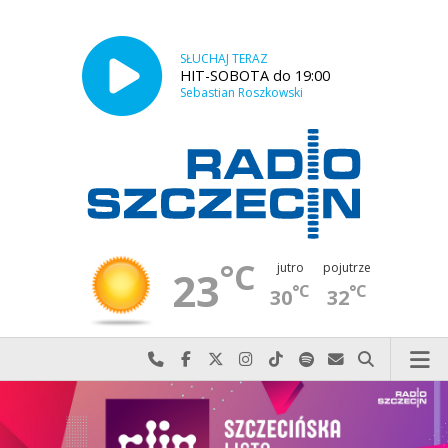
SŁUCHAJ TERAZ
HIT-SOBOTA do 19:00
Sebastian Roszkowski
°C
jutro
pojutrze
23
°C
°C
30
32
Najlepiej po prostu do nas zadzwoń
Odwiedź nas na Facebook-u
Odwiedź nas na X
Odwiedź nas na Instagram-ie
Odwiedź nas na TikTok-u
Szukaj nas na Spotify
Wyślij do nas w
Szukaj