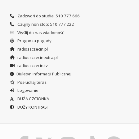
Zadzwoń do studia: 510 777 666
Czujny non stop: 510 777 222
Wyślij do nas wiadomość
Prognoza pogody
radioszczecin.pl
radioszczecinextra.pl
radioszczecin.tv
Biuletyn Informacji Publicznej
Posłuchaj teraz
Logowanie
DUŻA CZCIONKA
DUŻY KONTRAST