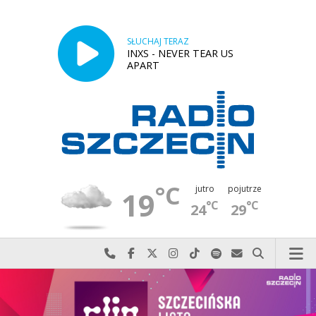
SŁUCHAJ TERAZ
INXS - NEVER TEAR US
APART
°C
jutro
pojutrze
19
°C
°C
24
29
Najlepiej po prostu do nas zadzwoń
Odwiedź nas na Facebook-u
Odwiedź nas na X
Odwiedź nas na Instagram-ie
Odwiedź nas na TikTok-u
Szukaj nas na Spotify
Wyślij do nas w
Szukaj