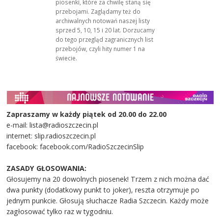
piosenki, które za chwilę staną się
przebojami. Zaglądamy też do
archiwalnych notowań naszej listy
sprzed 5, 10, 15 i 20 lat. Dorzucamy
do tego przegląd zagranicznych list
przebojów, czyli hity numer 1 na
świecie.
Zapraszamy w każdy piątek od 20.00 do 22.00
e-mail: lista@radioszczecin.pl
internet: slip.radioszczecin.pl
facebook: facebook.com/RadioSzczecinSlip
ZASADY GŁOSOWANIA:
Głosujemy na 20 dowolnych piosenek! Trzem z nich można dać
dwa punkty (dodatkowy punkt to joker), reszta otrzymuje po
jednym punkcie. Głosują słuchacze Radia Szczecin. Każdy może
zagłosować tylko raz w tygodniu.