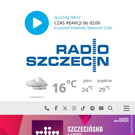
SŁUCHAJ TERAZ
CZAS REAKCJI do 02:00
Krzysztof Kukliński, Sławomir Orlik
°C
jutro
pojutrze
16
°C
°C
24
29
Najlepiej po prostu do nas zadzwoń
Odwiedź nas na Facebook-u
Odwiedź nas na X
Odwiedź nas na Instagram-ie
Odwiedź nas na TikTok-u
Szukaj nas na Spotify
Wyślij do nas w
Szukaj